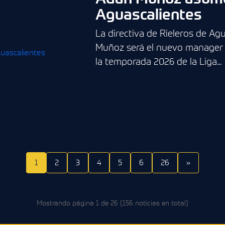
Aguascalientes
La directiva de Rieleros de A
Muñoz será el nuevo manager d
la temporada 2026 de la Liga...
1
2
3
4
5
6
26
»
Mostrando página 1 de 26 (156 noticias en total)